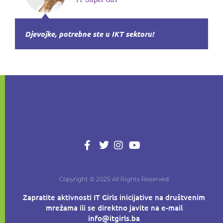
Djevojke, potrebne ste u IKT sektoru!
Copyright © 2025 All Rights Reserved
Zapratite aktivnosti IT Girls inicijative na društvenim
mrežama ili se direktno javite na e-mail
info@itgirls.ba