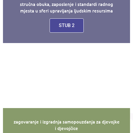
stručna obuka, zaposlenje i standardi radnog
mjesta u sferi upravljanja ljudskim resursima
STUB 2
zagovaranje i izgradnja samopouzdanja za djevojke
i djevojčice