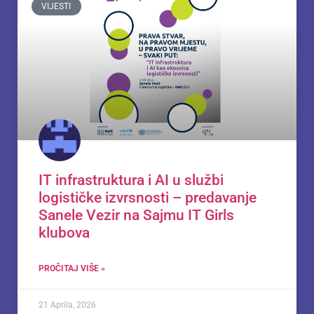
VIJESTI
IT infrastruktura i AI u službi
logističke izvrsnosti – predavanje
Sanele Vezir na Sajmu IT Girls
klubova
PROČITAJ VIŠE »
21 Aprila, 2026