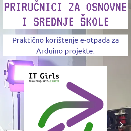
PRIRUČNICI ZA OSNOVNE
I SREDNJE ŠKOLE
Praktično korištenje e-otpada za
Arduino projekte.