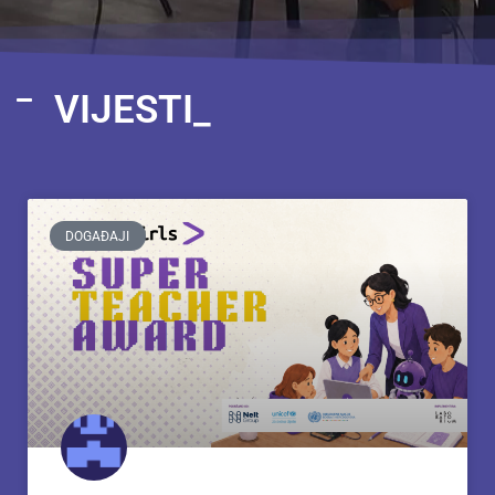
VIJESTI_
DOGAĐAJI