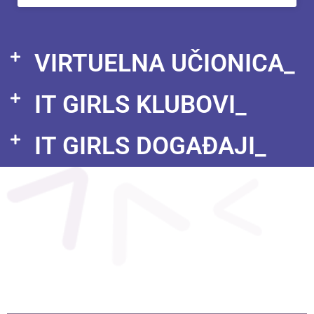
VIRTUELNA UČIONICA_
IT GIRLS KLUBOVI_
IT GIRLS DOGAĐAJI_