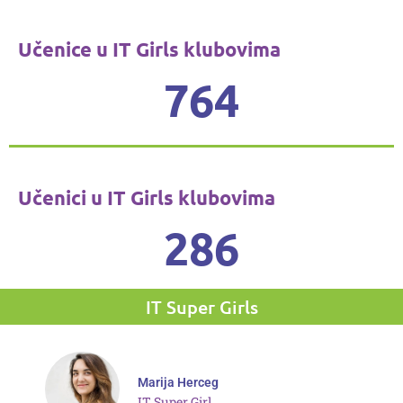
Učenice u IT Girls klubovima
764
Učenici u IT Girls klubovima
286
IT Super Girls
Marija Herceg
IT Super Girl